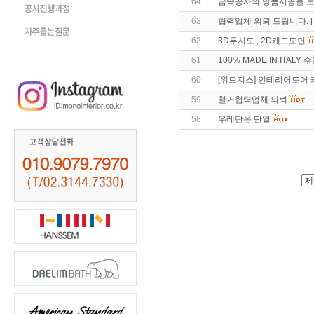
64
금속공사의 명품시공을 
63
협력업체 의뢰 드립니다. [
62
3D투시도 , 2D캐드도면
61
100% MADE IN ITAL
60
[위드지스] 인테리어도어 
59
철거협력업체 의뢰
58
우레탄폼 단열