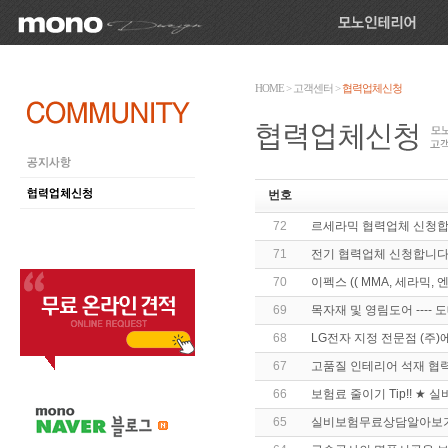
HOME
>
고객센터
>
협력업체신청
번호
72
르세라믹 협력업체 신청합
71
전기 협력업체 신청합니다
70
이펙스 (( MMA, 세라믹,
69
목자재 및 영림도어 ----
68
LG전자 지정 전문점 (주
67
고품질 인테리어 석재 협
66
보험료 줄이기 Tip!! ★
65
실비보험무료상담알아보